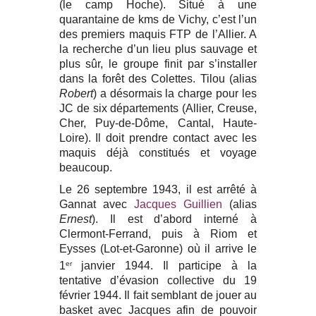
(le camp Hoche). Situé à une
quarantaine de kms de Vichy, c’est l’un
des premiers maquis FTP de l’Allier. A
la recherche d’un lieu plus sauvage et
plus sûr, le groupe finit par s’installer
dans la forêt des Colettes. Tilou (alias
Robert
) a désormais la charge pour les
JC de six départements (Allier, Creuse,
Cher, Puy-de-Dôme, Cantal, Haute-
Loire). Il doit prendre contact avec les
maquis déjà constitués et voyage
beaucoup.
Le 26 septembre 1943, il est arrêté à
Gannat avec
Jacques Guillien
(alias
Ernest
). Il est d’abord interné à
Clermont-Ferrand, puis à Riom et
Eysses (Lot-et-Garonne) où il arrive le
1
er
janvier 1944. Il participe à la
tentative d’évasion collective du 19
février 1944. Il fait semblant de jouer au
basket avec Jacques afin de pouvoir