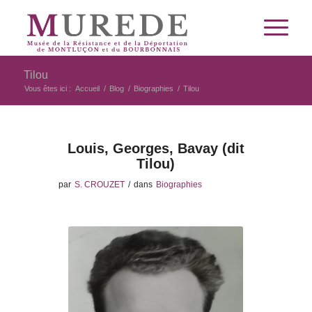
Tilou
Vous êtes ici :
Accueil
/
Blog
/
Biographies
/
Tilou
Louis, Georges, Bavay (dit
Tilou)
par
S. CROUZET
/
dans
Biographies