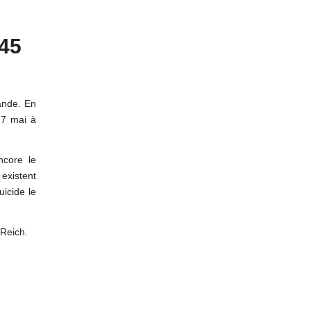
945
ande. En
e 7 mai à
ncore le
existent
uicide le
 Reich.