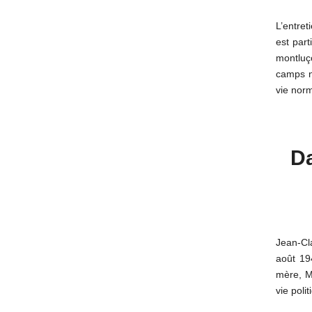
L’entre
est part
montluç
camps na
vie norm
Da
Jean-Cla
août 194
mère, Ma
vie polit