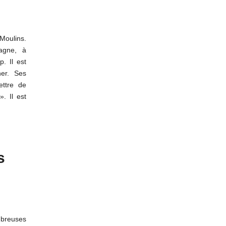
 Moulins.
agne, à
. Il est
er. Ses
ettre de
. Il est
s
mbreuses