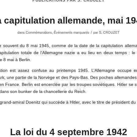
PUBLICATIONS PAR S. CROUZET
 capitulation allemande, mai 1
/
dans
Commémorations
,
Événements marquants
par
S. CROUZET
e souvent du 8 mai 1945, comme de la date de la capitulation allem
capitulation totale de l’Allemagne nazie a eu lieu en deux temps : l
e 8 mai à Berlin.
ation est assez confuse au printemps 1945. L’Allemagne occupe e
k, une partie de la Norvège et des Pays-Bas. Des poches allemandes 
n France. Berlin est encerclée par les troupes soviétiques. Hitler se s
 dans son bunker de la chancellerie du Reich.
 grand-amiral Doenitz qui succède à Hitler, avec le titre de président du
La loi du 4 septembre 1942