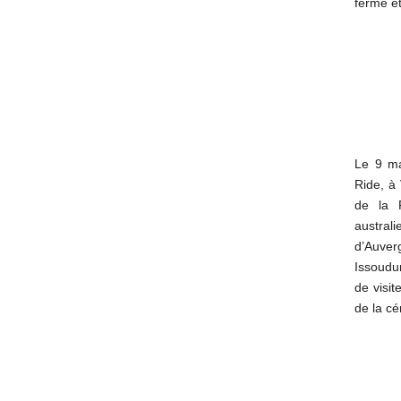
ferme et
Le 9 ma
Ride, à 
de la R
austra
d’Auver
Issoudu
de visi
de la c