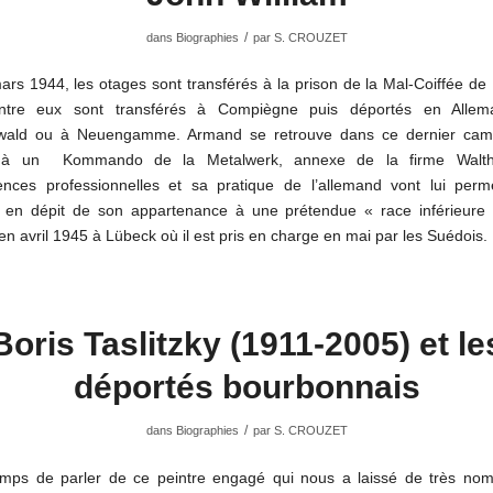
/
dans
Biographies
par
S. CROUZET
rs 1944, les otages sont transférés à la prison de la Mal-Coiffée de
entre eux sont transférés à Compiègne puis déportés en Allem
ald ou à Neuengamme. Armand se retrouve dans ce dernier camp
é à un Kommando de la Metalwerk, annexe de la firme Walth
nces professionnelles et sa pratique de l’allemand vont lui perm
e en dépit de son appartenance à une prétendue « race inférieure »
n avril 1945 à Lübeck où il est pris en charge en mai par les Suédois.
Boris Taslitzky (1911-2005) et le
déportés bourbonnais
/
dans
Biographies
par
S. CROUZET
temps de parler de ce peintre engagé qui nous a laissé de très no