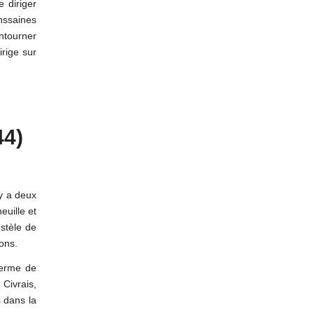
e diriger
inssaines
ntourner
irige sur
44)
 y a deux
euille et
 stèle de
ons.
 ferme de
 Civrais,
 dans la