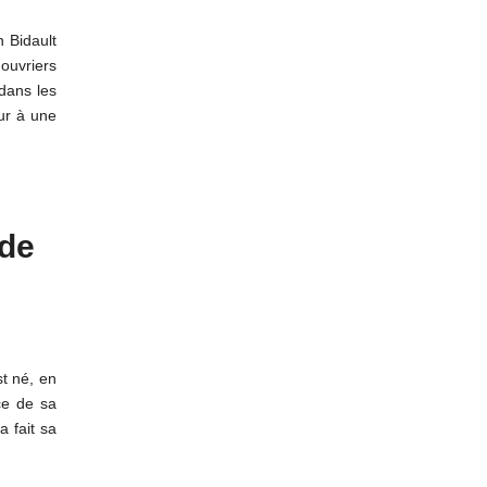
 Bidault
 ouvriers
dans les
our à une
 de
st né, en
nce de sa
a fait sa