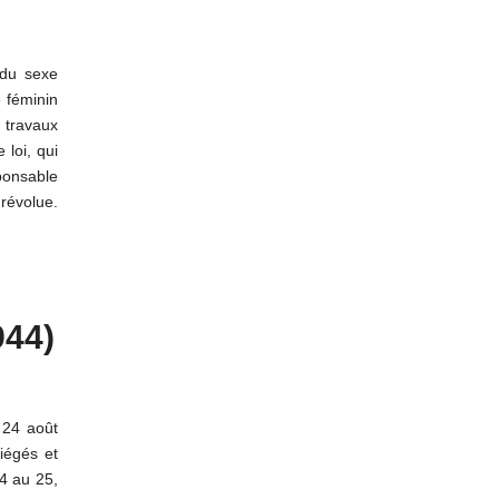
 du sexe
 féminin
s travaux
 loi, qui
ponsable
 révolue.
944)
 24 août
iégés et
24 au 25,