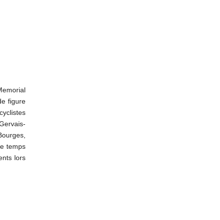
Memorial
de figure
yclistes
ervais-
Bourges,
le temps
nts lors