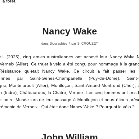
 la forêt.
Nancy Wake
/
dans
Biographies
par
S. CROUZET
i (2025), cinq amies australiennes ont achevé leur Nancy Wake 
Verneix (Allier). Ce trajet à vélo a été conçu pour hommage à la gran
ésistance qu’était Nancy Wake. Ce circuit a fait passer les c
liennes par Saint-Genès-Champanelle (Puy-de-Dôme), Saint-G
gne, Montmarault (Allier), Montluçon, Saint-Amand-Montrond (Cher), 
n (Indre), Châteauroux, la Châtre, Verneix. Les cinq femmes ont pris 
ter notre Musée lors de leur passage à Montluçon et nous étions prése
érémonie de Verneix. Qui était donc Nancy Wake ? Pourquoi le vélo ?
John William