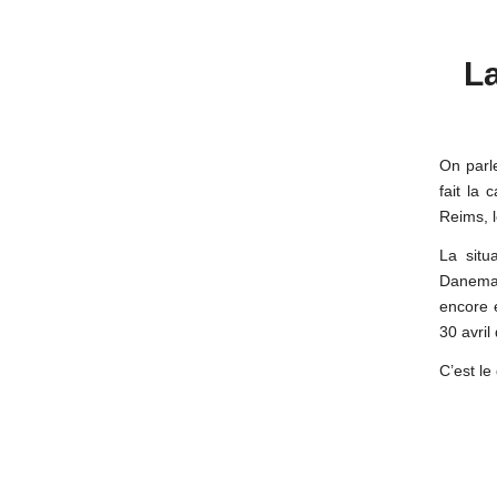
La
On parl
fait la 
Reims, l
La situ
Danemar
encore e
30 avril
C’est le