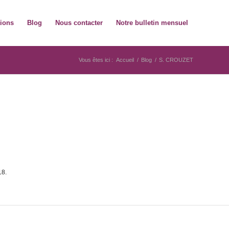
tions
Blog
Nous contacter
Notre bulletin mensuel
Vous êtes ici :
Accueil
/
Blog
/
S. CROUZET
18.