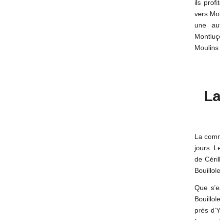
ils prof
vers Mou
une aut
Montluço
Moulin
La
La commé
jours. L
de Céril
Bouillol
Que s’es
Bouillol
près d’