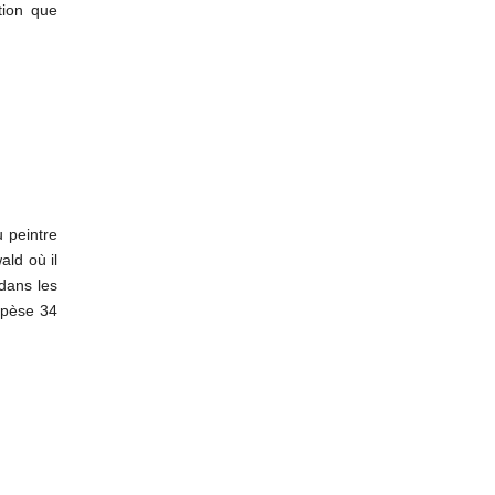
tion que
u peintre
ald où il
dans les
l pèse 34