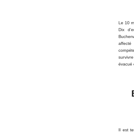
Le 10 ma
Dix d’
Buchenw
affect
compéte
survivr
évacué e
Il est 