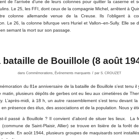
itent de l’arrivée d’une de leurs colonnes pour quitter la caserne et s
lins. Le 25, les FFI, dont ceux de la compagnie Michel, arrêtent à Qu
re colonne allemande venue de la Creuse. Ils l’obligent à co
n. Le 26, la colonne bifurque vers Huriel et Vallon–en-Sully. Elle se d
s en semant la mort sur son passage.
 bataille de Bouillole (8 août 19
/
dans
Commémorations
,
Événements marquants
par
S. CROUZET
moration du 81e anniversaire de la bataille de Bouillole s’est tenu il
e matin, plusieurs dépôts de gerbes ont eu lieu aux cimetières de Then
ly. L’après-midi, à 18 h, un autre rassemblement s’est tenu devant la
e en présence des élus, des associations et de la population. Nous y éti
t-il passé à Bouillole ? Il convient d’abord de situer les lieux. La
e (commune de Saint-Plaisir, Allier) se trouve en lisière de la forêt de
Ygrande. En août 1944, plusieurs groupes de maquisards sont installés