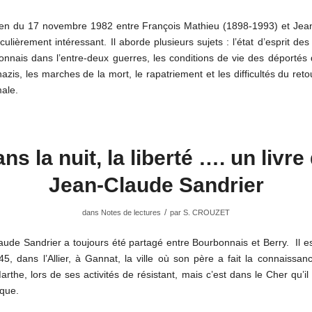
tien du 17 novembre 1982 entre François Mathieu (1898-1993) et Jean
iculièrement intéressant. Il aborde plusieurs sujets : l’état d’esprit des
onnais dans l’entre-deux guerres, les conditions de vie des déportés 
zis, les marches de la mort, le rapatriement et les difficultés du ret
ale.
ns la nuit, la liberté …. un livre
Jean-Claude Sandrier
/
dans
Notes de lectures
par
S. CROUZET
ude Sandrier a toujours été partagé entre Bourbonnais et Berry. Il e
5, dans l’Allier, à Gannat, la ville où son père a fait la connaissa
rthe, lors de ses activités de résistant, mais c’est dans le Cher qu’il 
ique.