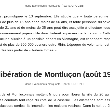
/
dans
Événements marquants
par
S. CROUZET
est promulguée le 13 septembre. Elle stipule que « toute personne
n de plus de 18 ans et de moins de 50 ans, et toute personne du sexe
de 21 ans et de moins de 35 ans peut être assujettie à effectuer tou
ouvernement jugera utile dans l’intérêt supérieur de la nation. » Cette
 aucune allusion à un possible départ en Allemagne, est cependant res
oi de plus de 300 000 ouvriers outre-Rhin. L’époque du volontariat est
dès lors parler de « Relève forcée ».
libération de Montluçon (août 1
/
dans
Événements marquants
par
S. CROUZET
rds et Montluçonnais mettent 5 jours pour libérer la ville du 20 au
es combats font rage du côté de la caserne. Les Allemands sont ass
plusieurs sorties. Ils incendient les maisons voisines. Dans la nuit du 