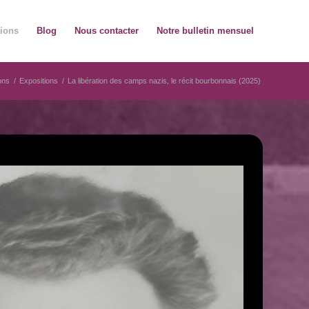
tions
Blog
Nous contacter
Notre bulletin mensuel
ons
/
Expositions
/
La libération des camps nazis, le récit bourbonnais (2025)