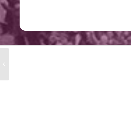
Catalogue d’exposition :
La libération de
Montluçon et de son
bassi...