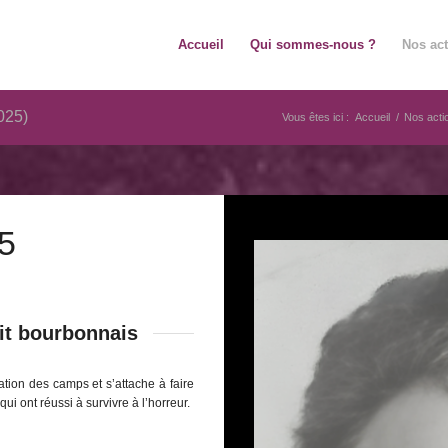
Accueil
Qui sommes-nous ?
Nos ac
025)
Vous êtes ici :
Accueil
/
Nos acti
5
cit bourbonnais
ation des camps et s’attache à faire
 ont réussi à survivre à l’horreur.