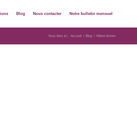
tions
Blog
Nous contacter
Notre bulletin mensuel
Vous êtes ici :
Accueil
/
Blog
/
Witten Annen