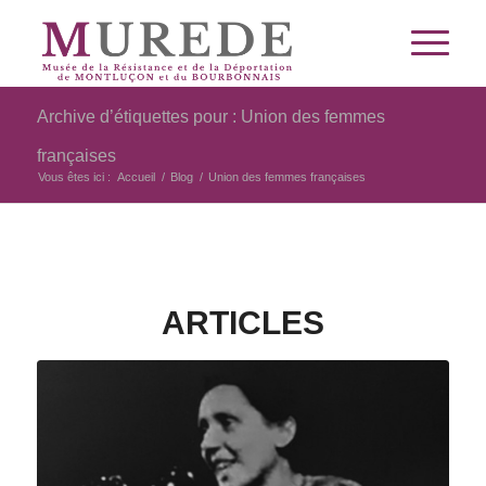
Archive d’étiquettes pour : Union des femmes
françaises
Vous êtes ici :
Accueil
/
Blog
/
Union des femmes françaises
ARTICLES