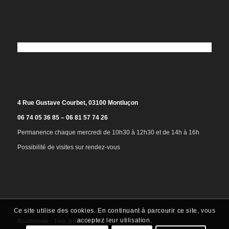
4 Rue Gustave Courbet, 03100 Montluçon
06 74 05 36 85 – 06 81 57 74 26
Permanence chaque mercredi de 10h30 à 12h30 et de 14h à 16h
Possibilité de visites sur rendez-vous
Ce site utilise des cookies. En continuant à parcourir ce site, vous
©2025 - Musée de la Résistance et de la Déportation de Montluçon et du
acceptez leur utilisation.
Bourbonnais - Tous droits réservés