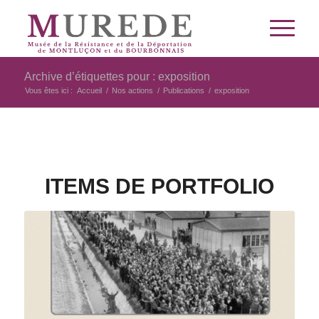
Archive d’étiquettes pour : exposition
Vous êtes ici :
Accueil
/
Nos actions
/
Publications
/
exposition
ITEMS DE PORTFOLIO