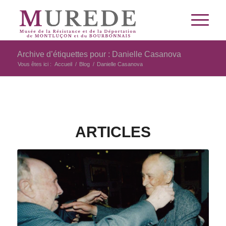
Archive d’étiquettes pour : Danielle Casanova
Vous êtes ici :
Accueil
/
Blog
/
Danielle Casanova
ARTICLES