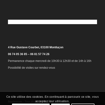
4 Rue Gustave Courbet, 03100 Montluçon
06 74 05 36 85 – 06 81 57 74 26
Permanence chaque mercredi de 10h30 à 12h30 et de 14h à 16h
Possibilité de visites sur rendez-vous
Ce site utilise des cookies. En continuant à parcourir ce site, vous
©2025 - Musée de la Résistance et de la Déportation de Montluçon et du
acceptez leur utilisation.
Bourbonnais - Tous droits réservés