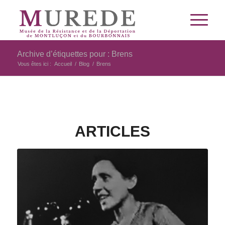
Archive d’étiquettes pour : Brens
Vous êtes ici :
Accueil
/
Blog
/
Brens
ARTICLES