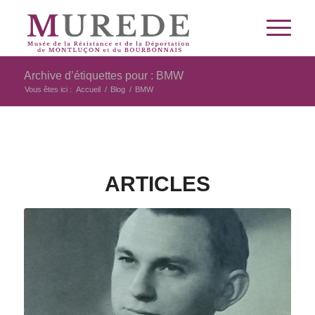
Archive d’étiquettes pour : BMW
Vous êtes ici :
Accueil
/
Blog
/
BMW
ARTICLES