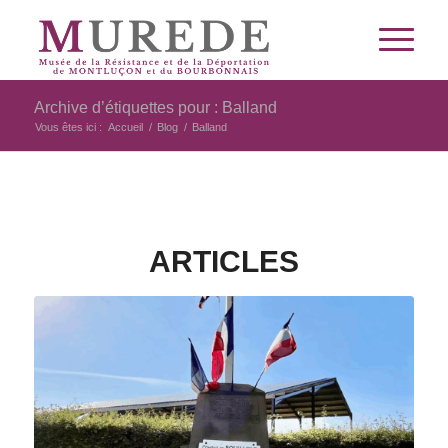
Archive d’étiquettes pour : Balland
Vous êtes ici :
Accueil
/
Blog
/
Balland
ARTICLES