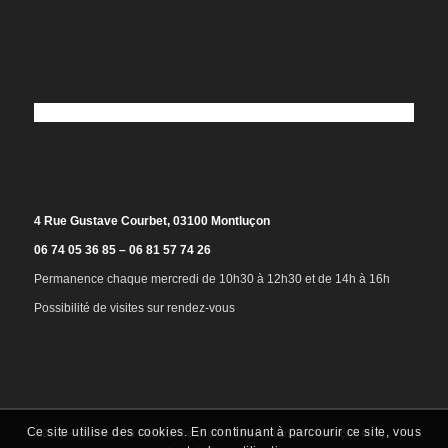
4 Rue Gustave Courbet, 03100 Montluçon
06 74 05 36 85 – 06 81 57 74 26
Permanence chaque mercredi de 10h30 à 12h30 et de 14h à 16h
Possibilité de visites sur rendez-vous
Ce site utilise des cookies. En continuant à parcourir ce site, vous
©2025 - Musée de la Résistance et de la Déportation de Montluçon et du