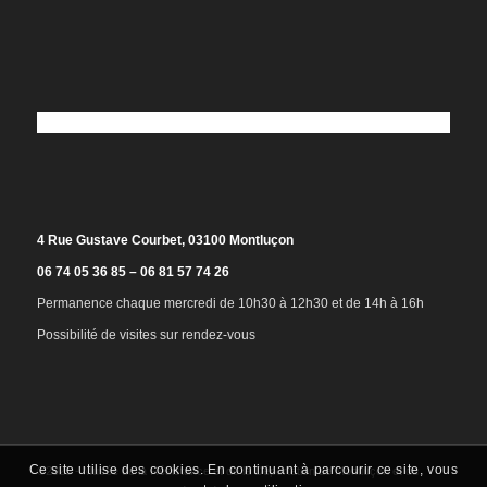
4 Rue Gustave Courbet, 03100 Montluçon
06 74 05 36 85 – 06 81 57 74 26
Permanence chaque mercredi de 10h30 à 12h30 et de 14h à 16h
Possibilité de visites sur rendez-vous
Ce site utilise des cookies. En continuant à parcourir ce site, vous
©2025 - Musée de la Résistance et de la Déportation de Montluçon et du